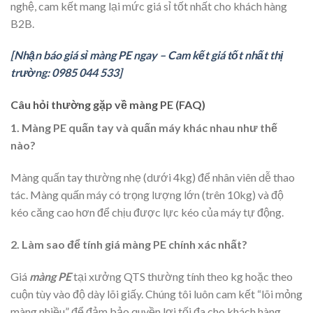
nghệ, cam kết mang lại mức giá sỉ tốt nhất cho khách hàng
B2B.
[Nhận báo giá sỉ màng PE ngay – Cam kết giá tốt nhất thị
trường: 0985 044 533]
Câu hỏi thường gặp về màng PE (FAQ)
1. Màng PE quấn tay và quấn máy khác nhau như thế
nào?
Màng quấn tay thường nhẹ (dưới 4kg) để nhân viên dễ thao
tác. Màng quấn máy có trọng lượng lớn (trên 10kg) và độ
kéo căng cao hơn để chịu được lực kéo của máy tự động.
2. Làm sao để tính giá màng PE chính xác nhất?
Giá
màng PE
tại xưởng QTS thường tính theo kg hoặc theo
cuộn tùy vào độ dày lõi giấy. Chúng tôi luôn cam kết “lõi mỏng
màng nhiều” để đảm bảo quyền lợi tối đa cho khách hàng.