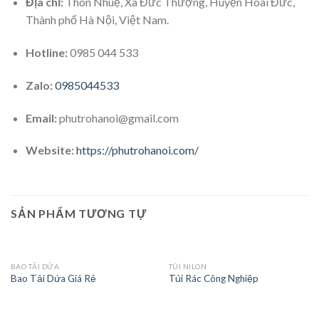
Địa chỉ:
Thôn Nhuệ, Xã Đức Thượng, Huyện Hoài Đức,
Thành phố Hà Nội, Việt Nam.
Hotline:
0985 044 533
Zalo:
0985044533
Email:
phutrohanoi@gmail.com
Website:
https://phutrohanoi.com/
SẢN PHẨM TƯƠNG TỰ
BAO TẢI DỨA
TÚI NILON
Bao Tải Dứa Giá Rẻ
Túi Rác Công Nghiệp