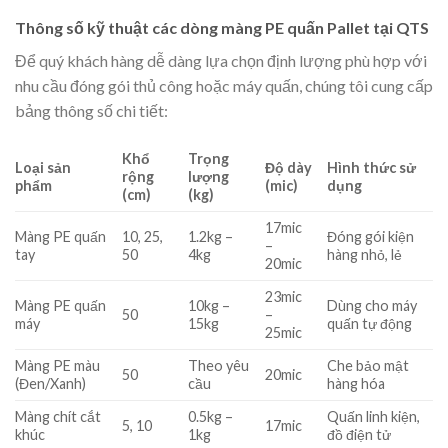
Thông số kỹ thuật các dòng màng PE quấn Pallet tại QTS
Để quý khách hàng dễ dàng lựa chọn định lượng phù hợp với
nhu cầu đóng gói thủ công hoặc máy quấn, chúng tôi cung cấp
bảng thông số chi tiết:
Khổ
Trọng
Loại sản
Độ dày
Hình thức sử
rộng
lượng
phẩm
(mic)
dụng
(cm)
(kg)
17mic
Màng PE quấn
10, 25,
1.2kg –
Đóng gói kiện
–
tay
50
4kg
hàng nhỏ, lẻ
20mic
23mic
Màng PE quấn
10kg –
Dùng cho máy
50
–
máy
15kg
quấn tự động
25mic
Màng PE màu
Theo yêu
Che bảo mật
50
20mic
(Đen/Xanh)
cầu
hàng hóa
Màng chít cắt
0.5kg –
Quấn linh kiện,
5, 10
17mic
khúc
1kg
đồ điện tử