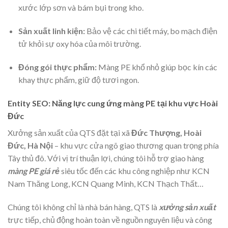
xước lớp sơn và bám bụi trong kho.
Sản xuất linh kiện:
Bảo vệ các chi tiết máy, bo mạch điện
tử khỏi sự oxy hóa của môi trường.
Đóng gói thực phẩm:
Màng PE khổ nhỏ giúp bọc kín các
khay thực phẩm, giữ độ tươi ngon.
Entity SEO: Năng lực cung ứng màng PE tại khu vực Hoài
Đức
Xưởng sản xuất của QTS đặt tại xã
Đức Thượng, Hoài
Đức, Hà Nội
– khu vực cửa ngõ giao thương quan trọng phía
Tây thủ đô. Với vị trí thuận lợi, chúng tôi hỗ trợ giao hàng
màng PE giá rẻ
siêu tốc đến các khu công nghiệp như KCN
Nam Thăng Long, KCN Quang Minh, KCN Thạch Thất…
Chúng tôi không chỉ là nhà bán hàng, QTS là
xưởng sản xuất
trực tiếp, chủ động hoàn toàn về nguồn nguyên liệu và công