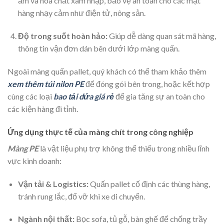
ẩm và hóa chất xâm nhập, bảo vệ an toàn cho các mặt
hàng nhạy cảm như điện tử, nông sản.
Độ trong suốt hoàn hảo:
Giúp dễ dàng quan sát mã hàng,
thông tin vận đơn dán bên dưới lớp màng quấn.
Ngoài màng quấn pallet, quý khách có thể tham khảo thêm
xem thêm túi nilon PE
để đóng gói bên trong, hoặc kết hợp
cùng các loại
bao tải dứa giá rẻ
để gia tăng sự an toàn cho
các kiện hàng đi tỉnh.
Ứng dụng thực tế của màng chít trong công nghiệp
Màng PE
là vật liệu phụ trợ không thể thiếu trong nhiều lĩnh
vực kinh doanh:
Vận tải & Logistics:
Quấn pallet cố định các thùng hàng,
tránh rung lắc, đổ vỡ khi xe di chuyển.
Ngành nội thất:
Bọc sofa, tủ gỗ, bàn ghế để chống trầy