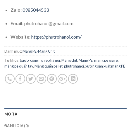
Zalo:
0985044533
Email:
phutrohanoi@gmail.com
Website:
https://phutrohanoi.com/
Danh mục:
Màng PE-Màng Chít
Từ khóa:
bao bì công nghiệp hà nội
,
Màng chít
,
Màng PE
,
mang pe gia rẻ
,
màng pe quấn tay
,
Màng quấn pallet
,
phutrohanoi
,
xưởng sản xuất màng PE
MÔ TẢ
ĐÁNH GIÁ (0)