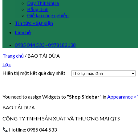
Dây Thít Nhựa
Băng dính
Giẻ lau công nghiệp
Tin tức – Sự kiện
Liên hệ
0985 044 533 - 0978182138
Trang chủ
/
BAO TẢI DỨA
Lọc
Hiển thị một kết quả duy nhất
You need to assign Widgets to
"Shop Sidebar"
in
Appearance >
BAO TẢI DỨA
CÔNG TY TNHH SẢN XUẤT VÀ THƯƠNG MẠI QTS
Hotline: 0985 044 533