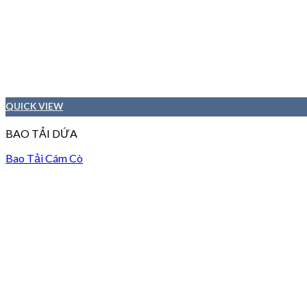
QUICK VIEW
BAO TẢI DỨA
Bao Tải Cám Cò