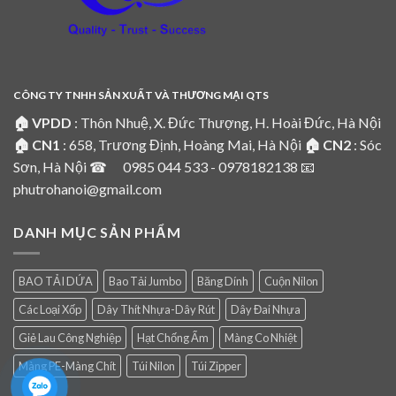
CÔNG TY TNHH SẢN XUẤT VÀ THƯƠNG MẠI QTS
🏠 VPDD
: Thôn Nhuệ, X. Đức Thượng, H. Hoài Đức, Hà Nội
🏠 CN1
: 658, Trương Định, Hoàng Mai, Hà Nội
🏠 CN2
: Sóc
Sơn, Hà Nội ☎ 0985 044 533 - 0978182138 📧
phutrohanoi@gmail.com
DANH MỤC SẢN PHẨM
BAO TẢI DỨA
Bao Tải Jumbo
Băng Dính
Cuộn Nilon
Các Loại Xốp
Dây Thít Nhựa-Dây Rút
Dây Đai Nhựa
Giẻ Lau Công Nghiệp
Hạt Chống Ẩm
Màng Co Nhiệt
Màng PE-Màng Chít
Túi Nilon
Túi Zipper