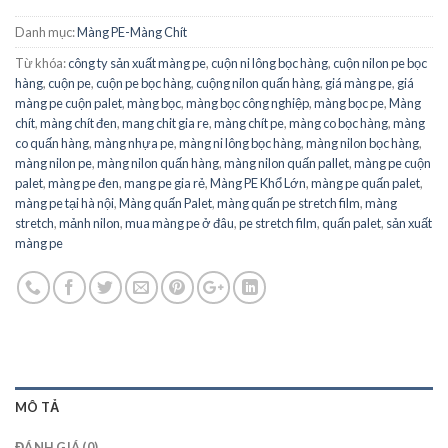
Danh mục:
Màng PE-Màng Chít
Từ khóa:
công ty sản xuất màng pe
,
cuộn ni lông bọc hàng
,
cuộn nilon pe bọc
hàng
,
cuộn pe
,
cuộn pe bọc hàng
,
cuộng nilon quấn hàng
,
giá màng pe
,
giá
màng pe cuộn palet
,
màng bọc
,
màng bọc công nghiệp
,
màng bọc pe
,
Màng
chít
,
màng chít đen
,
mang chit gia re
,
màng chít pe
,
màng co bọc hàng
,
màng
co quấn hàng
,
màng nhựa pe
,
màng ni lông bọc hàng
,
màng nilon bọc hàng
,
màng nilon pe
,
màng nilon quấn hàng
,
màng nilon quấn pallet
,
màng pe cuộn
palet
,
màng pe đen
,
mang pe gia rẻ
,
Màng PE Khổ Lớn
,
màng pe quấn palet
,
màng pe tại hà nội
,
Màng quấn Palet
,
màng quấn pe stretch film
,
màng
stretch
,
mảnh nilon
,
mua màng pe ở đâu
,
pe stretch film
,
quấn palet
,
sản xuất
màng pe
MÔ TẢ
ĐÁNH GIÁ (0)