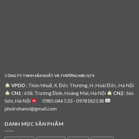
CÔNG TY TNHH SẢN XUẤT VÀ THƯƠNG MẠI QTS
VPDD
: Thôn Nhuệ, X. Đức Thượng, H. Hoài Đức, Hà Nội
CN1
: 658, Trương Định, Hoàng Mai, Hà Nội
CN2
: Sóc
Sơn, Hà Nội
0985 044 533 - 0978182138
phutrohanoi@gmail.com
DANH MỤC SẢN PHẨM