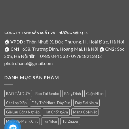
CÔNG TY TNHH SẢN XUẤT VÀ THƯƠNG MẠI QTS
🏠 VPDD
: Thôn Nhuệ, X. Đức Thượng, H. Hoài Đức, Hà Nội
🏠 CN1
: 658, Trương Định, Hoàng Mai, Hà Nội
🏠 CN2
: Sóc
Sơn, Hà Nội ☎ 0985 044 533 - 0978182138 📧
phutrohanoi@gmail.com
DANH MỤC SẢN PHẨM
BAO TẢI DỨA
Bao Tải Jumbo
Băng Dính
Cuộn Nilon
Các Loại Xốp
Dây Thít Nhựa-Dây Rút
Dây Đai Nhựa
Giẻ Lau Công Nghiệp
Hạt Chống Ẩm
Màng Co Nhiệt
Màng PE-Màng Chít
Túi Nilon
Túi Zipper