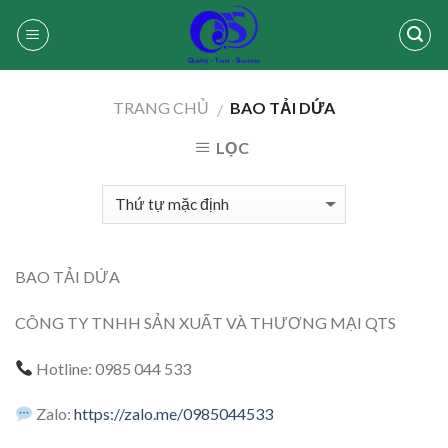
Skip
to
content
TRANG CHỦ
BAO TẢI DỨA
/
LỌC
BAO TẢI DỨA
CÔNG TY TNHH SẢN XUẤT VÀ THƯƠNG MẠI QTS
Hotline: 0985 044 533
Zalo:
https://zalo.me/0985044533