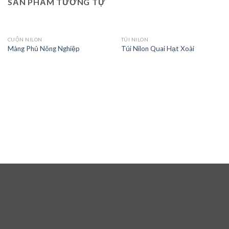
SẢN PHẨM TƯƠNG TỰ
CUỘN NILON
TÚI NILON
Màng Phủ Nông Nghiệp
Túi Nilon Quai Hạt Xoài