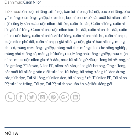
Danh mục:
Cuộn Nilon
Từ khóa:
bán cuộn ni lông tại hà nội
,
bán túi nilon tại hà nội
,
bao bì ni lông
,
báo
giá màng phủ nông nghiệp
,
bao nilon
,
bọc nilon
,
cơ sở sản xuất túi nilon tại hà
nội
,
công ty sản xuất cuộn nilon khổ lớn
,
cuộn lót sàn
,
Cuộn ni lông
,
cuộn ni
lông lót bê tông
,
Cuon nilon
,
cuộn nilon bạc che đất
,
cuộn nilon che đất
,
cuộn
nilon cuốn hàng
,
cuộn nilon lót đổ bê tông
,
cuộn nilon mái che
,
cuộn nilon pe
,
cuộn nilon phủ đất
,
cuộn nilon pp
,
giá ni lông cuộn
,
giá rẻ bao ni long
,
mang
che cỏ
,
màng che nông nghiệp
,
màng mái che
,
màng nilon che nông nghiệp
,
màng phủ chống cỏ
,
màng phủ luống rau
,
Màng phủ nông nghiệp
,
mua cuộn
nilon
,
mua cuộn nilon giá rẻ ở đâu
,
mua túi ni lông ở đâu
,
ni long lót bê tong
,
ni
lông màng PE lót sàn
,
Nilon PE
,
nilon trải sàn
,
nilong lót betong
,
Ong ni long
,
sản xuất túi ni lông
,
sản xuất túi nilon
,
túi bóng
,
túi bóng trắng
,
túi đen đựng
rác
,
túi hdpe
,
Túi Ni Lông
,
túi nilon đen
,
túi nilon giá rẻ
,
Túi nilon PE
,
Túi nilon
PP
,
túi nilon trắng
,
Túi pe
,
Túi PP
,
túi shop quần áo
,
vật liệu đóng gói
MÔ TẢ