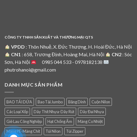
CÔNG TY TNHH SẢN XUẤT VÀ THƯƠNG MẠI QTS
VPDD
: Thôn Nhuệ, X. Đức Thượng, H. Hoài Đức, Hà Nội
CN1
: 658, Trương Định, Hoàng Mai, Hà Nội
CN2
: Sóc
Sơn, Hà Nội
0985 044 533 - 0978182138
phutrohanoi@gmail.com
DANH MỤC SẢN PHẨM
BAO TẢI DỨA
Bao Tải Jumbo
Băng Dính
Cuộn Nilon
Các Loại Xốp
Dây Thít Nhựa-Dây Rút
Dây Đai Nhựa
Giẻ Lau Công Nghiệp
Hạt Chống Ẩm
Màng Co Nhiệt
Màng PE-Màng Chít
Túi Nilon
Túi Zipper