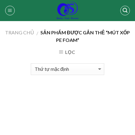
Skip
to
content
TRANG CHỦ
SẢN PHẨM ĐƯỢC GẮN THẺ “MÚT XỐP
/
PE FOAM”
LỌC