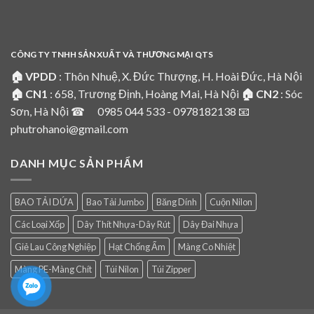
CÔNG TY TNHH SẢN XUẤT VÀ THƯƠNG MẠI QTS
🏠 VPDD
: Thôn Nhuệ, X. Đức Thượng, H. Hoài Đức, Hà Nội
🏠 CN1
: 658, Trương Định, Hoàng Mai, Hà Nội
🏠 CN2
: Sóc
Sơn, Hà Nội ☎ 0985 044 533 - 0978182138 📧
phutrohanoi@gmail.com
DANH MỤC SẢN PHẨM
BAO TẢI DỨA
Bao Tải Jumbo
Băng Dính
Cuộn Nilon
Các Loại Xốp
Dây Thít Nhựa-Dây Rút
Dây Đai Nhựa
Giẻ Lau Công Nghiệp
Hạt Chống Ẩm
Màng Co Nhiệt
Màng PE-Màng Chít
Túi Nilon
Túi Zipper