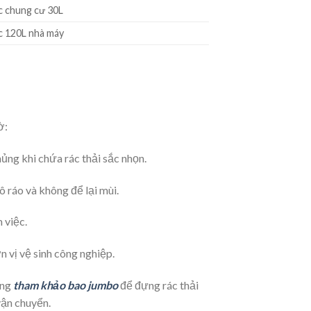
c chung cư 30L
c 120L nhà máy
ờ:
ủng khi chứa rác thải sắc nhọn.
 ráo và không để lại mùi.
 việc.
n vị vệ sinh công nghiệp.
ùng
tham khảo bao jumbo
để đựng rác thải
vận chuyển.