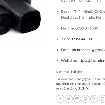
VÀ THƯƠNG MẠI QTS
Địa chỉ:
Thôn Nhuệ, Xã Đứ
Hoài Đức, Thành phố Hà Nộ
Hotline:
0985 044 533
Zalo:
0985044533
Email:
phutrohanoi@gmail
Website:
https://phutroha
Danh mục:
Túi Nilon
Từ khóa:
bao bì công nghiệp hà nội
,
ph
rác
,
túi rác công nghiệp
,
túi rác cuộn
,
t
rẻ
,
xưởng sản xuất túi rác