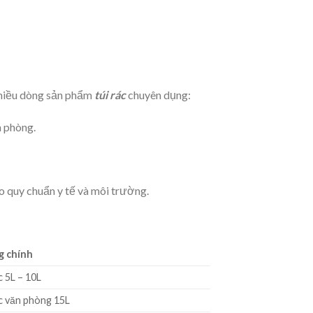
 nhiều dòng sản phẩm
túi rác
chuyên dụng:
n phòng.
eo quy chuẩn y tế và môi trường.
g chính
 5L – 10L
c văn phòng 15L