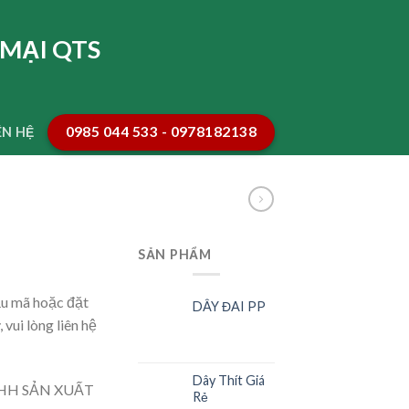
MẠI QTS
0985 044 533 - 0978182138
ÊN HỆ
SẢN PHẨM
u mã hoặc đặt
DÂY ĐAI PP
, vui lòng liên hệ
Dây Thít Giá
HH SẢN XUẤT
Rẻ