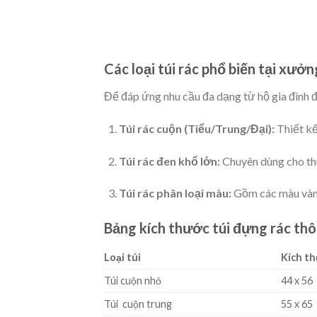
Các loại túi rác phổ biến tại xưở
Để đáp ứng nhu cầu đa dạng từ hộ gia đình đ
Túi rác cuộn (Tiểu/Trung/Đại):
Thiết kế
Túi rác đen khổ lớn:
Chuyên dùng cho thùn
Túi rác phân loại màu:
Gồm các màu vàng,
Bảng kích thước túi đựng rác th
Loại túi
Kích th
Túi cuộn nhỏ
44 x 56
Túi cuộn trung
55 x 65