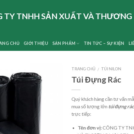
 TY TNHH SẢN XUẤT VÀ THƯƠNG 
ANG CHỦ
GIỚI THIỆU
SẢN PHẨM
TIN TỨC – SỰ KIỆN
LI
TRANG CHỦ
TÚI NILON
/
Túi Đựng Rác
Quý khách hàng cần tư vấn mẫ
mua số lượng lớn
túi đựng rác
trực tiếp:
Tên đơn vị:
CÔNG TY TN