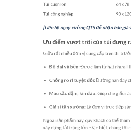
Túi cuộn lớn
64 x 78
Túi công nghiệp
90 x 12
[Liên hệ ngay xưởng QTS để nhận báo giá s
Ưu điểm vượt trội của túi đựng 
Giữa rất nhiều đơn vị cung cấp trên thị trư
Độ dai và bền:
Được làm từ hạt nhựa HDPE
Chống rò rỉ tuyệt đối:
Đường hàn đáy chắ
Màu sắc đậm, kín đáo:
Giúp che giấu rá
Giá sỉ tận xưởng:
Là đơn vị trực tiếp sản
Ngoài sản phẩm này, quý khách có thể tha
xây dựng tải trọng lớn. Đặc biệt, chúng tôi