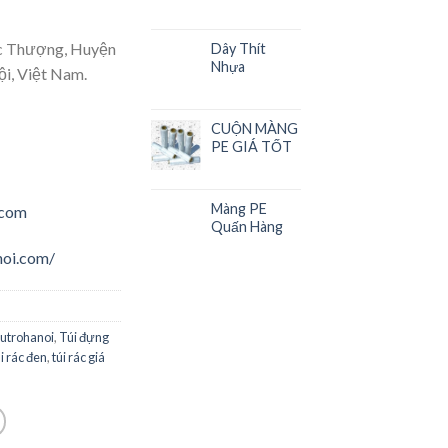
c Thượng, Huyện
Dây Thít
Nhựa
i, Việt Nam.
CUỘN MÀNG
PE GIÁ TỐT
Màng PE
.com
Quấn Hàng
noi.com/
utrohanoi
,
Túi đựng
úi rác đen
,
túi rác giá