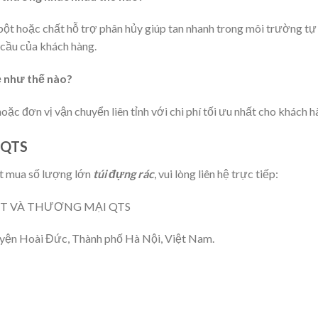
 bột hoặc chất hỗ trợ phân hủy giúp tan nhanh trong môi trường tự
 cầu của khách hàng.
lẻ như thế nào?
oặc đơn vị vận chuyển liên tỉnh với chi phí tối ưu nhất cho khách 
t QTS
t mua số lượng lớn
túi đựng rác
, vui lòng liên hệ trực tiếp:
T VÀ THƯƠNG MẠI QTS
ện Hoài Đức, Thành phố Hà Nội, Việt Nam.