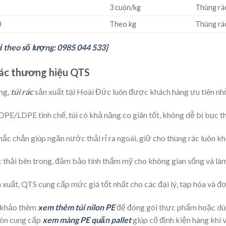
3 cuộn/kg
Thùng rá
0
Theo kg
Thùng rá
ỉ theo số lượng: 0985 044 533]
rác thương hiệu QTS
ờng,
túi rác
sản xuất tại Hoài Đức luôn được khách hàng ưu tiên nh
/LDPE tinh chế, túi có khả năng co giãn tốt, không dễ bị bục th
c chắn giúp ngăn nước thải rỉ ra ngoài, giữ cho thùng rác luôn khô
c thải bên trong, đảm bảo tính thẩm mỹ cho không gian sống và làm
 xuất, QTS cung cấp mức giá tốt nhất cho các đại lý, tạp hóa và đơ
m khảo thêm
xem thêm túi nilon PE
để đóng gói thực phẩm hoặc d
 còn cung cấp
xem màng PE quấn pallet
giúp cố định kiện hàng khi 