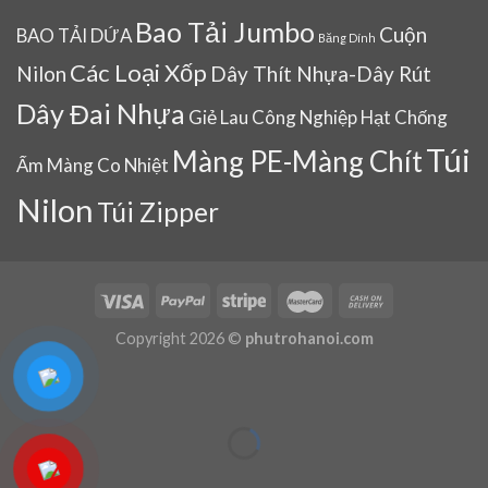
Bao Tải Jumbo
Cuộn
BAO TẢI DỨA
Băng Dính
Các Loại Xốp
Nilon
Dây Thít Nhựa-Dây Rút
Dây Đai Nhựa
Giẻ Lau Công Nghiệp
Hạt Chống
Túi
Màng PE-Màng Chít
Ẩm
Màng Co Nhiệt
Nilon
Túi Zipper
Copyright 2026 ©
phutrohanoi.com