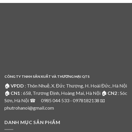
CÔNG TY TNHH SẢN XUẤT VÀ THƯƠNG MẠI QTS
🏠 VPDD
: Thôn Nhuệ, X. Đức Thượng, H. Hoài Đức, Hà Nội
🏠 CN1
: 658, Trương Định, Hoàng Mai, Hà Nội
🏠 CN2
: Sóc
Sơn, Hà Nội ☎ 0985 044 533 - 0978182138 📧
phutrohanoi@gmail.com
DANH MỤC SẢN PHẨM