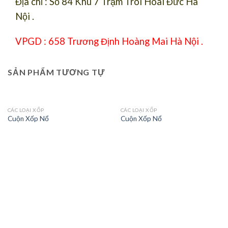
Địa chỉ : Số 84 Khu 7 Trạm Trôi Hoài Đức Hà
Nội .
VPGD : 658 Trương Định Hoàng Mai Hà Nội .
SẢN PHẨM TƯƠNG TỰ
CÁC LOẠI XỐP
CÁC LOẠI XỐP
Cuộn Xốp Nổ
Cuộn Xốp Nổ