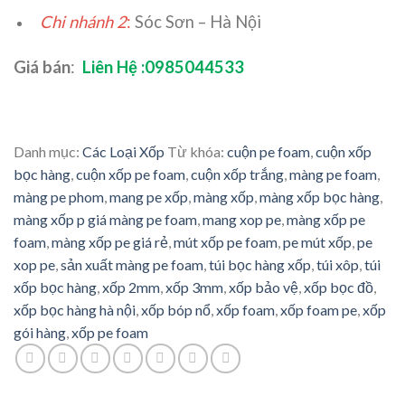
Chi nhánh 2
:
Sóc Sơn – Hà Nội
Giá bán
:
Liên Hệ :0985044533
Danh mục:
Các Loại Xốp
Từ khóa:
cuộn pe foam
,
cuộn xốp
bọc hàng
,
cuộn xốp pe foam
,
cuộn xốp trắng
,
màng pe foam
,
màng pe phom
,
mang pe xốp
,
màng xốp
,
màng xốp bọc hàng
,
màng xốp p giá màng pe foam
,
mang xop pe
,
màng xốp pe
foam
,
màng xốp pe giá rẻ
,
mút xốp pe foam
,
pe mút xốp
,
pe
xop pe
,
sản xuất màng pe foam
,
túi bọc hàng xốp
,
túi xôp
,
túi
xốp bọc hàng
,
xốp 2mm
,
xốp 3mm
,
xốp bảo vệ
,
xốp bọc đồ
,
xốp bọc hàng hà nội
,
xốp bóp nổ
,
xốp foam
,
xốp foam pe
,
xốp
gói hàng
,
xốp pe foam